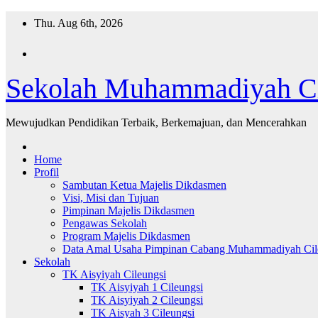
Skip
Thu. Aug 6th, 2026
to
content
Sekolah Muhammadiyah Ci
Mewujudkan Pendidikan Terbaik, Berkemajuan, dan Mencerahkan
Home
Profil
Sambutan Ketua Majelis Dikdasmen
Visi, Misi dan Tujuan
Pimpinan Majelis Dikdasmen
Pengawas Sekolah
Program Majelis Dikdasmen
Data Amal Usaha Pimpinan Cabang Muhammadiyah Cil
Sekolah
TK Aisyiyah Cileungsi
TK Aisyiyah 1 Cileungsi
TK Aisyiyah 2 Cileungsi
TK Aisyah 3 Cileungsi