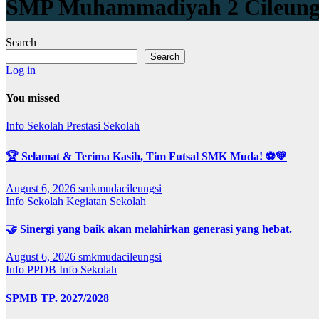
SMP Muhammadiyah 2 Cileung
Search
Search
Log in
You missed
Info Sekolah
Prestasi Sekolah
🏆 Selamat & Terima Kasih, Tim Futsal SMK Muda! ⚽💚
August 6, 2026
smkmudacileungsi
Info Sekolah
Kegiatan Sekolah
🤝 Sinergi yang baik akan melahirkan generasi yang hebat.
August 6, 2026
smkmudacileungsi
Info PPDB
Info Sekolah
SPMB TP. 2027/2028