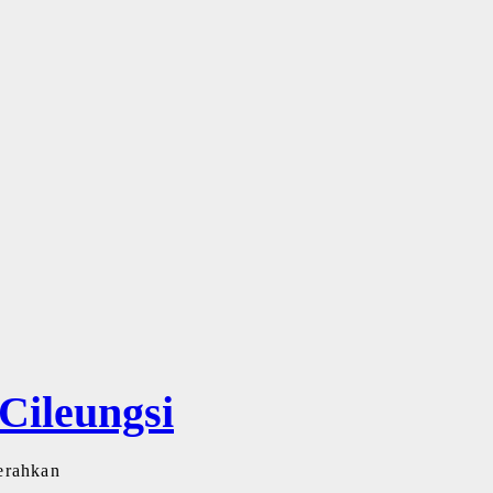
ileungsi
erahkan