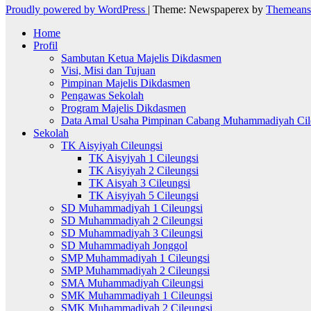
Proudly powered by WordPress
|
Theme: Newspaperex by
Themeans
Home
Profil
Sambutan Ketua Majelis Dikdasmen
Visi, Misi dan Tujuan
Pimpinan Majelis Dikdasmen
Pengawas Sekolah
Program Majelis Dikdasmen
Data Amal Usaha Pimpinan Cabang Muhammadiyah Cil
Sekolah
TK Aisyiyah Cileungsi
TK Aisyiyah 1 Cileungsi
TK Aisyiyah 2 Cileungsi
TK Aisyah 3 Cileungsi
TK Aisyiyah 5 Cileungsi
SD Muhammadiyah 1 Cileungsi
SD Muhammadiyah 2 Cileungsi
SD Muhammadiyah 3 Cileungsi
SD Muhammadiyah Jonggol
SMP Muhammadiyah 1 Cileungsi
SMP Muhammadiyah 2 Cileungsi
SMA Muhammadiyah Cileungsi
SMK Muhammadiyah 1 Cileungsi
SMK Muhammadiyah 2 Cileungsi