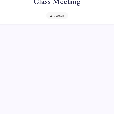
Class Meeting
2 Articles
SEKOLAH
KEGIATAN SEKOLAH
asah Bakat Siswa Melalui Lomba Class
ing