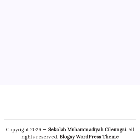
Pengunjung sekolahmuci.com
Online Users:
Total Visitors:
Total Page Views:
Copyright 2026 —
Sekolah Muhammadiyah Cileungsi
. All
rights reserved.
Blogsy WordPress Theme