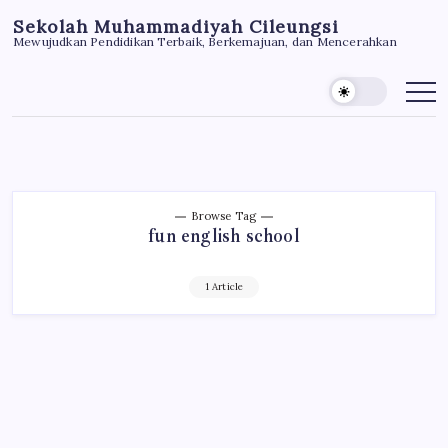
Skip
Sekolah Muhammadiyah Cileungsi
to
Mewujudkan Pendidikan Terbaik, Berkemajuan, dan Mencerahkan
content
Browse Tag
fun english school
1 Article