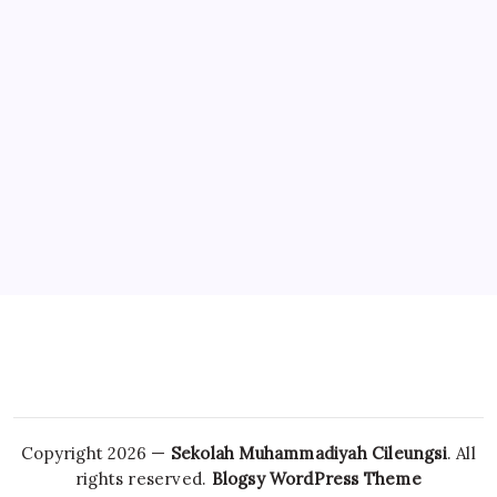
Pengunjung sekolahmuci.com
Online Users:
Total Visitors:
Total Page Views:
Copyright 2026 —
Sekolah Muhammadiyah Cileungsi
. All
rights reserved.
Blogsy WordPress Theme