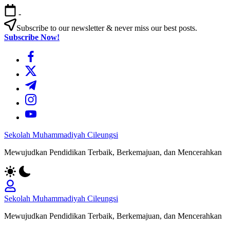
Skip
-
to
content
Subscribe to our newsletter & never miss our best posts.
Subscribe Now!
https://www.facebook.com/
https://twitter.com/
https://t.me/
https://www.instagram.com/
https://youtube.com/
Sekolah Muhammadiyah Cileungsi
Mewujudkan Pendidikan Terbaik, Berkemajuan, dan Mencerahkan
Sekolah Muhammadiyah Cileungsi
Mewujudkan Pendidikan Terbaik, Berkemajuan, dan Mencerahkan