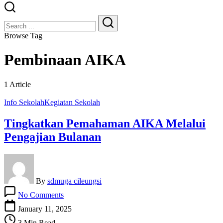
Close
Search
Search
Browse Tag
Pembinaan AIKA
1 Article
Info Sekolah
Kegiatan Sekolah
Tingkatkan Pemahaman AIKA Melalui
Pengajian Bulanan
By
sdmuga cileungsi
on
No Comments
Tingkatkan
Pemahaman
January 11, 2025
AIKA
3 Min Read