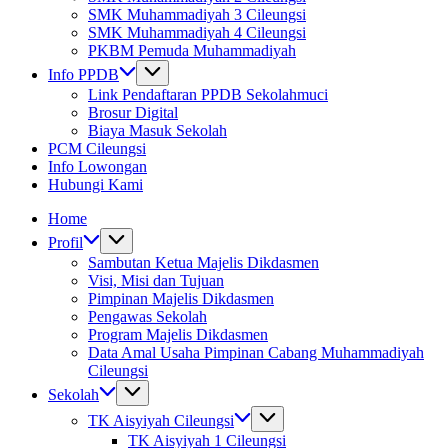
SMK Muhammadiyah 3 Cileungsi
SMK Muhammadiyah 4 Cileungsi
PKBM Pemuda Muhammadiyah
Info PPDB
Link Pendaftaran PPDB Sekolahmuci
Brosur Digital
Biaya Masuk Sekolah
PCM Cileungsi
Info Lowongan
Hubungi Kami
Home
Profil
Sambutan Ketua Majelis Dikdasmen
Visi, Misi dan Tujuan
Pimpinan Majelis Dikdasmen
Pengawas Sekolah
Program Majelis Dikdasmen
Data Amal Usaha Pimpinan Cabang Muhammadiyah
Cileungsi
Sekolah
TK Aisyiyah Cileungsi
TK Aisyiyah 1 Cileungsi