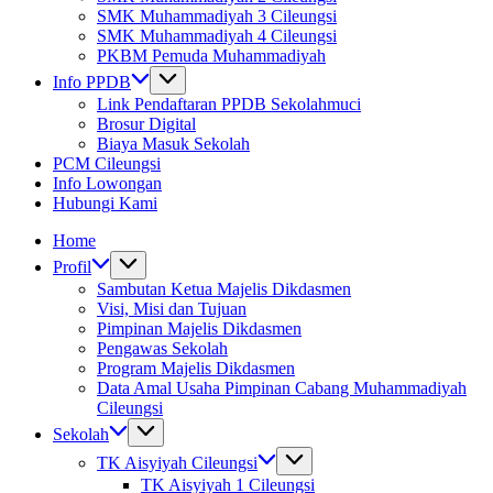
SMK Muhammadiyah 3 Cileungsi
SMK Muhammadiyah 4 Cileungsi
PKBM Pemuda Muhammadiyah
Info PPDB
Link Pendaftaran PPDB Sekolahmuci
Brosur Digital
Biaya Masuk Sekolah
PCM Cileungsi
Info Lowongan
Hubungi Kami
Home
Profil
Sambutan Ketua Majelis Dikdasmen
Visi, Misi dan Tujuan
Pimpinan Majelis Dikdasmen
Pengawas Sekolah
Program Majelis Dikdasmen
Data Amal Usaha Pimpinan Cabang Muhammadiyah
Cileungsi
Sekolah
TK Aisyiyah Cileungsi
TK Aisyiyah 1 Cileungsi