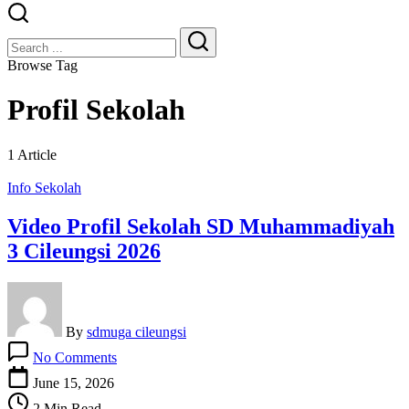
Close
Search
Search
Browse Tag
Profil Sekolah
1 Article
Info Sekolah
Video Profil Sekolah SD Muhammadiyah
3 Cileungsi 2026
By
sdmuga cileungsi
on
No Comments
Video
Profil
June 15, 2026
Sekolah
2 Min Read