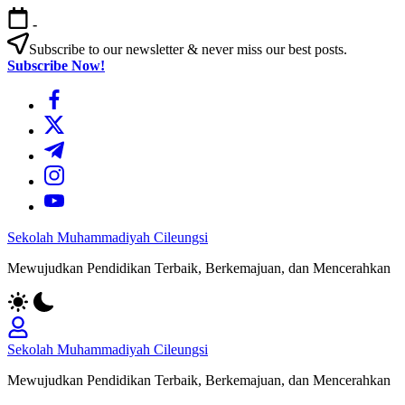
Skip
-
to
content
Subscribe to our newsletter & never miss our best posts.
Subscribe Now!
https://www.facebook.com/
https://twitter.com/
https://t.me/
https://www.instagram.com/
https://youtube.com/
Sekolah Muhammadiyah Cileungsi
Mewujudkan Pendidikan Terbaik, Berkemajuan, dan Mencerahkan
Sekolah Muhammadiyah Cileungsi
Mewujudkan Pendidikan Terbaik, Berkemajuan, dan Mencerahkan