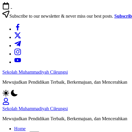
Skip
-
to
content
Subscribe to our newsletter & never miss our best posts.
Subscri
https://www.facebook.com/
https://twitter.com/
https://t.me/
https://www.instagram.com/
https://youtube.com/
Sekolah Muhammadiyah Cileungsi
Mewujudkan Pendidikan Terbaik, Berkemajuan, dan Mencerahkan
Sekolah Muhammadiyah Cileungsi
Mewujudkan Pendidikan Terbaik, Berkemajuan, dan Mencerahkan
Home