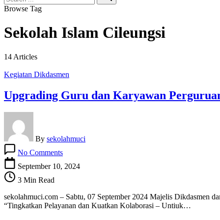
Search
Browse Tag
Sekolah Islam Cileungsi
14 Articles
Kegiatan Dikdasmen
Upgrading Guru dan Karyawan Perguruan
By
sekolahmuci
on
No Comments
Upgrading
Guru
September 10, 2024
dan
3 Min Read
Karyawan
Perguruan
sekolahmuci.com – Sabtu, 07 September 2024 Majelis Dikdasmen 
Muhammadiyah
“Tingkatkan Pelayanan dan Kuatkan Kolaborasi – Untiuk…
Cileungsi
Tingkatkan