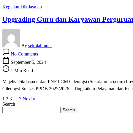
Pelayanan
Kegiatan Dikdasmen
dan
Kuatkan
Upgrading Guru dan Karyawan Pergurua
Kolaborasi
By
sekolahmuci
on
No Comments
Upgrading
Guru
September 5, 2024
dan
1 Min Read
Karyawan
Perguruan
Majelis Dikdasmen dan PNF PCM Cileungsi (Sekolahmuci.com) P
Muhammadiyah
Cileungsi
Cileungsi Sukses PPDB 2025/2026 – Tingkatkan Pelayanan dan Ku
Tahun
1
2
3
…
7
Next »
2024
Search
Search