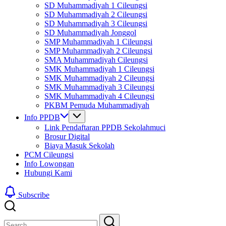
SD Muhammadiyah 1 Cileungsi
SD Muhammadiyah 2 Cileungsi
SD Muhammadiyah 3 Cileungsi
SD Muhammadiyah Jonggol
SMP Muhammadiyah 1 Cileungsi
SMP Muhammadiyah 2 Cileungsi
SMA Muhammadiyah Cileungsi
SMK Muhammadiyah 1 Cileungsi
SMK Muhammadiyah 2 Cileungsi
SMK Muhammadiyah 3 Cileungsi
SMK Muhammadiyah 4 Cileungsi
PKBM Pemuda Muhammadiyah
Info PPDB
Link Pendaftaran PPDB Sekolahmuci
Brosur Digital
Biaya Masuk Sekolah
PCM Cileungsi
Info Lowongan
Hubungi Kami
Subscribe
Close
Search