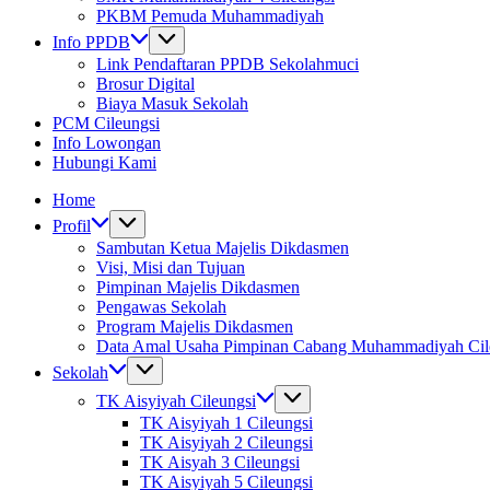
PKBM Pemuda Muhammadiyah
Info PPDB
Link Pendaftaran PPDB Sekolahmuci
Brosur Digital
Biaya Masuk Sekolah
PCM Cileungsi
Info Lowongan
Hubungi Kami
Home
Profil
Sambutan Ketua Majelis Dikdasmen
Visi, Misi dan Tujuan
Pimpinan Majelis Dikdasmen
Pengawas Sekolah
Program Majelis Dikdasmen
Data Amal Usaha Pimpinan Cabang Muhammadiyah Cil
Sekolah
TK Aisyiyah Cileungsi
TK Aisyiyah 1 Cileungsi
TK Aisyiyah 2 Cileungsi
TK Aisyah 3 Cileungsi
TK Aisyiyah 5 Cileungsi