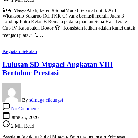
3
Tanding
🥋🔥 MasyaAllah, keren #SobatMuda! Selamat untuk Arif
Putra
Wicaksono Sukarno (XI TKR C) yang berhasil meraih Juara 3
Kelas
Tanding Putra Kelas B Remaja pada kejuaraan Setia Hati Terate
B
Cup IV Kabupaten Bogor 🏆 “Konsisten latihan adalah kunci untuk
Remaja
menjadi juara.” 💪…
Kegiatan Sekolah
Lulusan SD Mugaci Angkatan VIII
Bertabur Prestasi
By
sdmuga cileungsi
on
No Comments
Lulusan
SD
June 25, 2026
Mugaci
2 Min Read
Angkatan
VIII
Assalamu’alaikum Sobat Mugaci. Pada momen acara Pelepasan