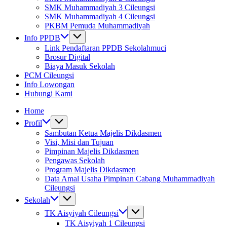
SMK Muhammadiyah 3 Cileungsi
SMK Muhammadiyah 4 Cileungsi
PKBM Pemuda Muhammadiyah
Info PPDB
Link Pendaftaran PPDB Sekolahmuci
Brosur Digital
Biaya Masuk Sekolah
PCM Cileungsi
Info Lowongan
Hubungi Kami
Home
Profil
Sambutan Ketua Majelis Dikdasmen
Visi, Misi dan Tujuan
Pimpinan Majelis Dikdasmen
Pengawas Sekolah
Program Majelis Dikdasmen
Data Amal Usaha Pimpinan Cabang Muhammadiyah
Cileungsi
Sekolah
TK Aisyiyah Cileungsi
TK Aisyiyah 1 Cileungsi