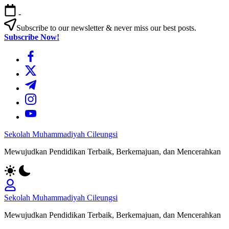
Skip
-
to
content
Subscribe to our newsletter & never miss our best posts.
Subscribe Now!
https://www.facebook.com/
https://twitter.com/
https://t.me/
https://www.instagram.com/
https://youtube.com/
Sekolah Muhammadiyah Cileungsi
Mewujudkan Pendidikan Terbaik, Berkemajuan, dan Mencerahkan
Sekolah Muhammadiyah Cileungsi
Mewujudkan Pendidikan Terbaik, Berkemajuan, dan Mencerahkan