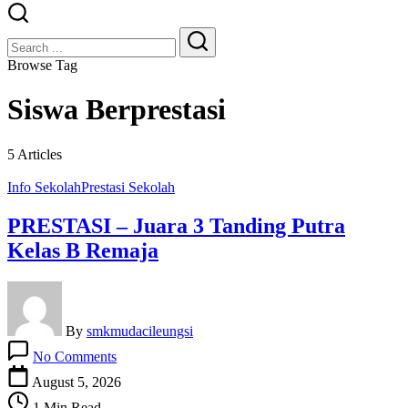
Close
Search
Search
Browse Tag
Siswa Berprestasi
5 Articles
Info Sekolah
Prestasi Sekolah
PRESTASI – Juara 3 Tanding Putra
Kelas B Remaja
By
smkmudacileungsi
on
No Comments
PRESTASI
–
August 5, 2026
Juara
1 Min Read