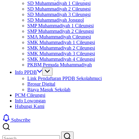
SD Muhammadiyah 1 Cileungsi
SD Muhammadiyah 2 Cileungsi
SD Muhammadiyah 3 Cileungsi
SD Muhammadiyah Jonggol
SMP Muhammadiyah 1 Cileungsi
SMP Muhammadiyah 2 Cileungsi
SMA Muhammadiyah Cileungsi
SMK Muhammadiyah 1 Cileungsi
SMK Muhammadiyah 2 Cileungsi
SMK Muhammadiyah 3 Cileungsi
SMK Muhammadiyah 4 Cileungsi
PKBM Pemuda Muhammadiyah
Info PPDB
Link Pendaftaran PPDB Sekolahmuci
Brosur Digital
Biaya Masuk Sekolah
PCM Cileungsi
Info Lowongan
Hubungi Kami
Subscribe
Close
Search