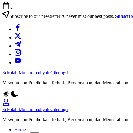
Skip
-
to
content
Subscribe to our newsletter & never miss our best posts.
Subscri
https://www.facebook.com/
https://twitter.com/
https://t.me/
https://www.instagram.com/
https://youtube.com/
Sekolah Muhammadiyah Cileungsi
Mewujudkan Pendidikan Terbaik, Berkemajuan, dan Mencerahkan
Sekolah Muhammadiyah Cileungsi
Mewujudkan Pendidikan Terbaik, Berkemajuan, dan Mencerahkan
Home