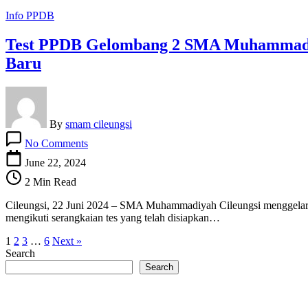
Info PPDB
Test PPDB Gelombang 2 SMA Muhammadiyah
Baru
By
smam cileungsi
on
No Comments
Test
PPDB
June 22, 2024
Gelombang
2 Min Read
2
SMA
Cileungsi, 22 Juni 2024 – SMA Muhammadiyah Cileungsi menggelar tes
Muhammadiyah
mengikuti serangkaian tes yang telah disiapkan…
Cileungsi
diikuti
1
2
3
…
6
Next »
oleh
Search
64
Search
Siswa
dan
Test