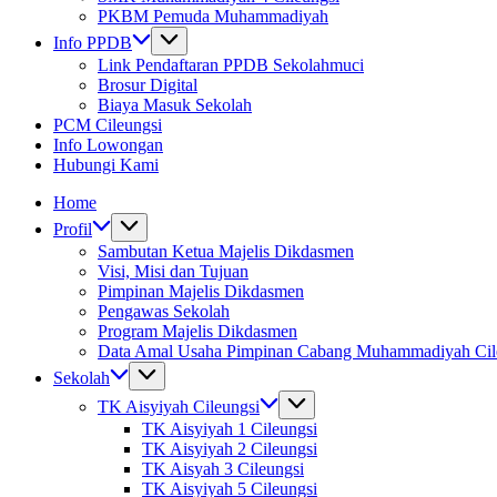
PKBM Pemuda Muhammadiyah
Info PPDB
Link Pendaftaran PPDB Sekolahmuci
Brosur Digital
Biaya Masuk Sekolah
PCM Cileungsi
Info Lowongan
Hubungi Kami
Home
Profil
Sambutan Ketua Majelis Dikdasmen
Visi, Misi dan Tujuan
Pimpinan Majelis Dikdasmen
Pengawas Sekolah
Program Majelis Dikdasmen
Data Amal Usaha Pimpinan Cabang Muhammadiyah Cil
Sekolah
TK Aisyiyah Cileungsi
TK Aisyiyah 1 Cileungsi
TK Aisyiyah 2 Cileungsi
TK Aisyah 3 Cileungsi
TK Aisyiyah 5 Cileungsi