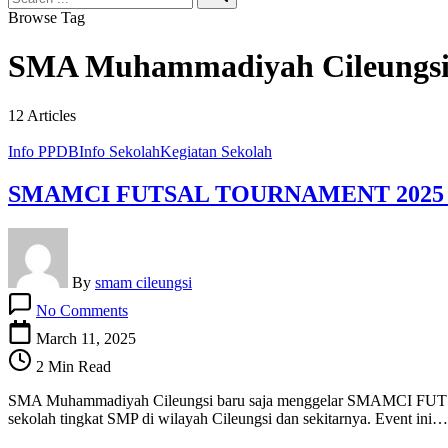
Search
Browse Tag
SMA Muhammadiyah Cileungs
12 Articles
Info PPDB
Info Sekolah
Kegiatan Sekolah
SMAMCI FUTSAL TOURNAMENT 202
By
smam cileungsi
on
No Comments
SMAMCI
FUTSAL
March 11, 2025
TOURNAMENT
2 Min Read
2025
BERLANGSUNG
SMA Muhammadiyah Cileungsi baru saja menggelar SMAMCI FUTSAL 
SPEKTAKULER~
sekolah tingkat SMP di wilayah Cileungsi dan sekitarnya. Event ini…