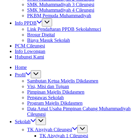
SMK Muhammadiyah 3 Cileungsi
SMK Muhammadiyah 4 Cileungsi
PKBM Pemuda Muhammadiyah
Info PPDB
Link Pendaftaran PPDB Sekolahmuci
Brosur Digital
Biaya Masuk Sekolah
PCM Cileungsi
Info Lowongan
Hubungi Kami
Home
Profil
Sambutan Ketua Majelis Dikdasmen
Visi, Misi dan Tujuan
Pimpinan Majelis Dikdasmen
Pengawas Sekolah
Program Majelis Dikdasmen
Data Amal Usaha Pimpinan Cabang Muhammadiyah
Cileungsi
Sekolah
TK Aisyiyah Cileungsi
TK Aisyiyah 1 Cileungsi