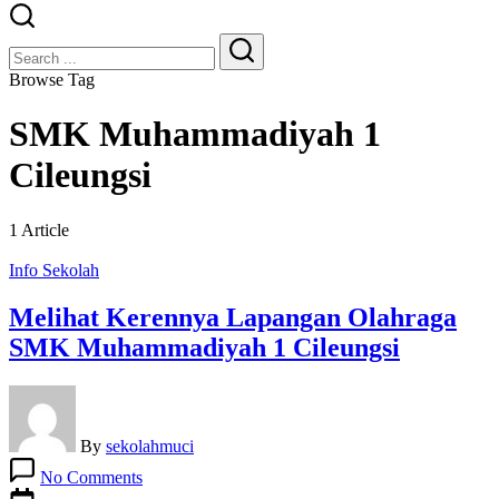
Close
Search
Search
Browse Tag
SMK Muhammadiyah 1
Cileungsi
1 Article
Info Sekolah
Melihat Kerennya Lapangan Olahraga
SMK Muhammadiyah 1 Cileungsi
By
sekolahmuci
on
No Comments
Melihat