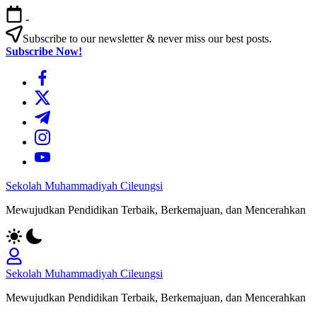
Skip
-
to
content
Subscribe to our newsletter & never miss our best posts.
Subscribe Now!
https://www.facebook.com/
https://twitter.com/
https://t.me/
https://www.instagram.com/
https://youtube.com/
Sekolah Muhammadiyah Cileungsi
Mewujudkan Pendidikan Terbaik, Berkemajuan, dan Mencerahkan
Sekolah Muhammadiyah Cileungsi
Mewujudkan Pendidikan Terbaik, Berkemajuan, dan Mencerahkan