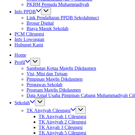
PKBM Pemuda Muhammadiyah
Info PPDB
Link Pendaftaran PPDB Sekolahmuci
Brosur Digital
Biaya Masuk Sekolah
PCM Cileungsi
Info Lowongan
Hubungi Kami
Home
Profil
Sambutan Ketua Majelis Dikdasmen
Visi, Misi dan Tujuan
Pimpinan Majelis Dikdasmen
Pengawas Sekolah
Program Majelis Dikdasmen
Data Amal Usaha Pimpinan Cabang Muhammadiyah Cil
Sekolah
TK Aisyiyah Cileungsi
TK Aisyiyah 1 Cileungsi
TK Aisyiyah 2 Cileungsi
TK Aisyah 3 Cileungsi
TK Aisyiyah 5 Cileungsi