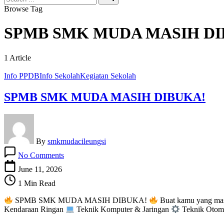
Search
Browse Tag
SPMB SMK MUDA MASIH DI
1 Article
Info PPDB
Info Sekolah
Kegiatan Sekolah
SPMB SMK MUDA MASIH DIBUKA!
By
smkmudacileungsi
on
No Comments
SPMB
SMK
June 11, 2026
MUDA
1 Min Read
MASIH
DIBUKA!
SPMB SMK MUDA MASIH DIBUKA!
Buat kamu yang mas
Kendaraan Ringan
Teknik Komputer & Jaringan
Teknik Otoma