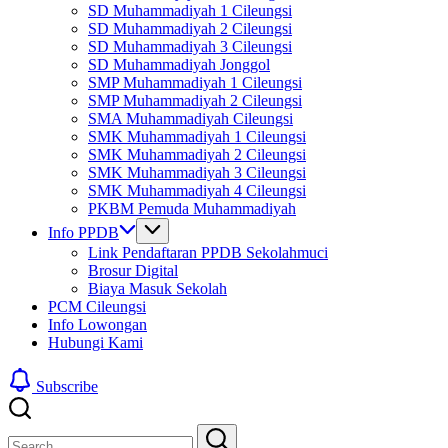
SD Muhammadiyah 1 Cileungsi
SD Muhammadiyah 2 Cileungsi
SD Muhammadiyah 3 Cileungsi
SD Muhammadiyah Jonggol
SMP Muhammadiyah 1 Cileungsi
SMP Muhammadiyah 2 Cileungsi
SMA Muhammadiyah Cileungsi
SMK Muhammadiyah 1 Cileungsi
SMK Muhammadiyah 2 Cileungsi
SMK Muhammadiyah 3 Cileungsi
SMK Muhammadiyah 4 Cileungsi
PKBM Pemuda Muhammadiyah
Info PPDB
Link Pendaftaran PPDB Sekolahmuci
Brosur Digital
Biaya Masuk Sekolah
PCM Cileungsi
Info Lowongan
Hubungi Kami
Subscribe
Close
Search