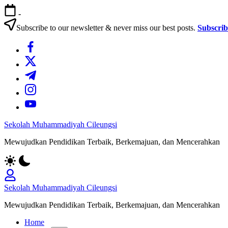
Skip
-
to
content
Subscribe to our newsletter & never miss our best posts.
Subscri
https://www.facebook.com/
https://twitter.com/
https://t.me/
https://www.instagram.com/
https://youtube.com/
Sekolah Muhammadiyah Cileungsi
Mewujudkan Pendidikan Terbaik, Berkemajuan, dan Mencerahkan
Sekolah Muhammadiyah Cileungsi
Mewujudkan Pendidikan Terbaik, Berkemajuan, dan Mencerahkan
Home