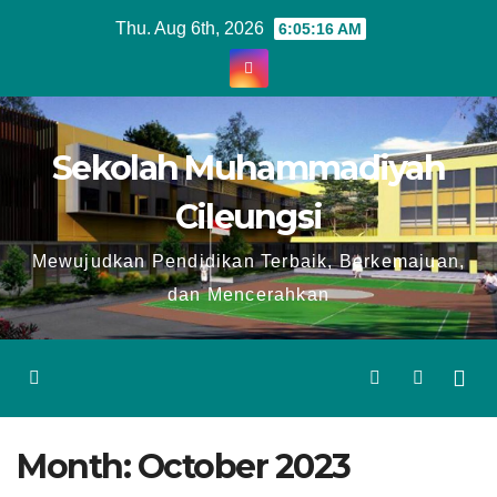
Skip
Thu. Aug 6th, 2026
6:05:17 AM
to
content
Sekolah Muhammadiyah
Cileungsi
Mewujudkan Pendidikan Terbaik, Berkemajuan,
dan Mencerahkan
Month:
October 2023