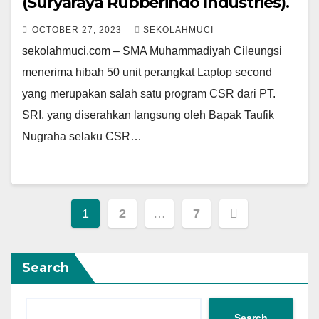
(Suryaraya Rubberindo Industries).
OCTOBER 27, 2023
SEKOLAHMUCI
sekolahmuci.com – SMA Muhammadiyah Cileungsi
menerima hibah 50 unit perangkat Laptop second
yang merupakan salah satu program CSR dari PT.
SRI, yang diserahkan langsung oleh Bapak Taufik
Nugraha selaku CSR…
Posts
1
2
…
7
pagination
Search
Search