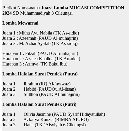
Berikut Nama-nama
Juara Lomba
MUGASI COMPETITION
2024
SD Muhammadiyah 3 Cileungsi
Lomba Mewarnai
Juara 1 : Mitha Ayu Nabila (TK As-sidiq)
Juara 2 : Azeemah (PAUD Al-muhajirin)
Juara 3 : M. Azhar Syakib (TK As-sidiq)
Harapan 1 : Filzah (PAUD Al-muhajirin)
Harapan 2 : Azalea Khaliqa (TK An-nida)
Harapan 3 : Azmya (TK Bakti Ibu)
Lomba Hafalan Surat Pendek
(Putra)
Juara 1 : Ibrahim (RQ Al-fawwaz)
Juara 2 : Habibi (PAUDQu Al-ihsan)
Juara 3 : Sulthon (PAUD Al-muhajirin)
Lomba Hafalan Surat Pendek
(Putri)
Juara 1 : Olivia Jasmine (PAUD Syarif Hidayatullah)
Juara 2 : Azkarya Kanzia (BIMBA AIUEO)
Juara 3 : Hana (TK ‘Aisyiyah 6 Cileungsi)