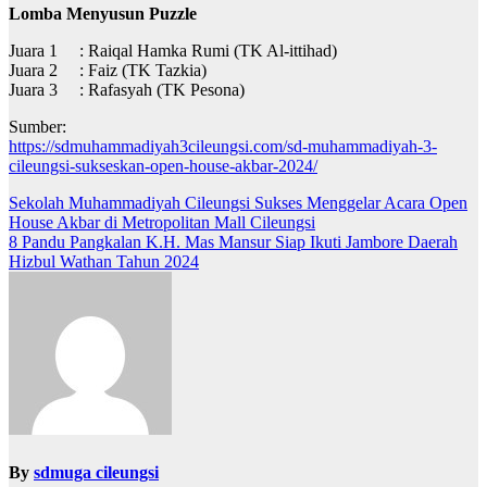
Lomba Menyusun Puzzle
Juara 1 : Raiqal Hamka Rumi (TK Al-ittihad)
Juara 2 : Faiz (TK Tazkia)
Juara 3 : Rafasyah (TK Pesona)
Sumber:
https://sdmuhammadiyah3cileungsi.com/sd-muhammadiyah-3-
cileungsi-sukseskan-open-house-akbar-2024/
Post
Sekolah Muhammadiyah Cileungsi Sukses Menggelar Acara Open
House Akbar di Metropolitan Mall Cileungsi
navigation
8 Pandu Pangkalan K.H. Mas Mansur Siap Ikuti Jambore Daerah
Hizbul Wathan Tahun 2024
By
sdmuga cileungsi