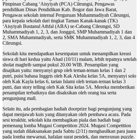
Pimpinan Cabang ‘Aisyiyah (PCA) Cileungsi, Pengawas
pendidikan Dinas Pendidikan Kab. Bogor dan Jawa Barat,
Pengawas sekolah internal Perguruan Muhammadiyah Cileungsi,
para kepala sekolah dari tingkat Taman Kanak-kanak (TK)
‘Aisyiyah Bustanul Athfal (ABA) se-Cabang Cileungsi, SD
Muhammadiyah 1, 2, 3, dan Jonggol, SMP Muhammadiyah 1 dan
2, SMA Muhammadiyah, serta SMK Muhammadiyah 1, 2, 3, dan 4
Cileungsi.
Sekolah kita mendapatkan kesempatan untuk menampilkan kreasi
siswa di hari kedua yaitu Ahad (10/11) malam, lebih tepatnya setelah
sholat maghrib sampai pukul 20.00 WIB. Penampilan yang
disajikan yaitu: menyanyi grup oleh teman-teman kelas 1 dan 2
putri, puisi bahasa Inggris oleh Kak Alesha kelas 5A, menyanyi solo
oleh Kak Kayla kelas 6, tarian Islami oleh teman-teman kelas 3
putri, dan story telling oleh Kak Sita kelas 5A. Mereka memberikan
penampilan terbaiknya dan disaksikan oleh orang tua serta
pengunjung mall.
Selain itu, ada pembagian hadiah doorprize bagi pengunjung yang
dapat menjawab kuis yang ditanyakan oleh pembawa acara. Pada
sesi terakhir, sekolah kita membagikan piala dan hadiah bagi
pemenang lomba Mugasi Competition 2024. Mugasi Competition
yang sudah dilaksanakan pada Sabtu (2/11) menghasilkan para juara
pada lomba mewarnai, hafalan surat pendek, dan menyusun puzzle.