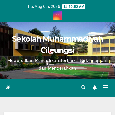
Skip
Thu. Aug 6th, 2026
11:50:53 AM
to
content
Sekolah Muhammadiyah
Cileungsi
Mewujudkan Pendidikan Terbaik, Berkemajuan,
dan Mencerahkan