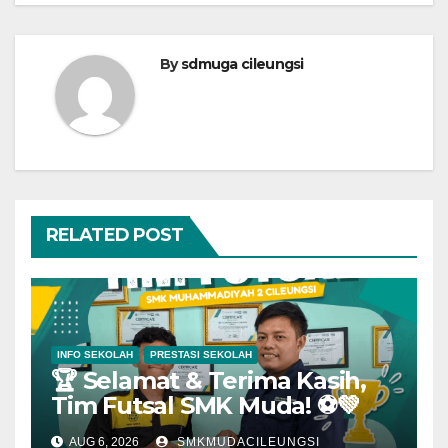
By
sdmuga cileungsi
RELATED POST
INFO SEKOLAH
PRESTASI SEKOLAH
🏆 Selamat & Terima Kasih,
Tim Futsal SMK Muda! ⚽💚
AUG 6, 2026
SMKMUDACILEUNGSI