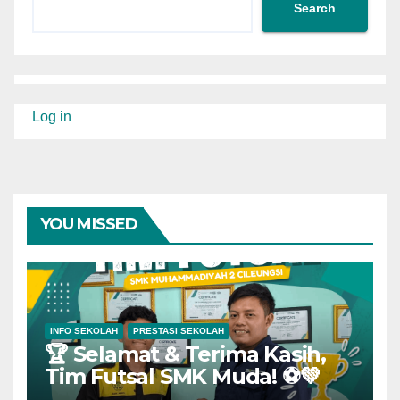
Search
Log in
YOU MISSED
INFO SEKOLAH
PRESTASI SEKOLAH
🏆 Selamat & Terima Kasih,
Tim Futsal SMK Muda! ⚽💚