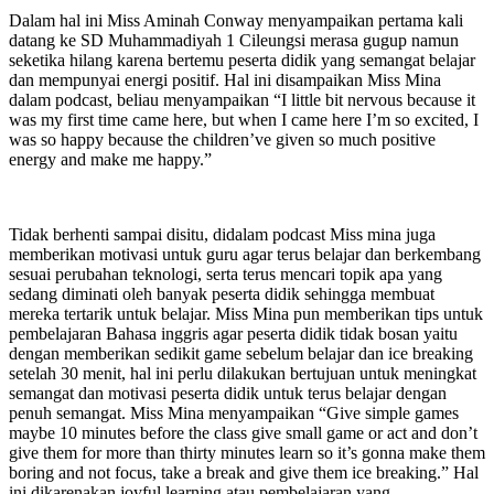
Dalam hal ini Miss Aminah Conway menyampaikan pertama kali
datang ke SD Muhammadiyah 1 Cileungsi merasa gugup namun
seketika hilang karena bertemu peserta didik yang semangat belajar
dan mempunyai energi positif. Hal ini disampaikan Miss Mina
dalam podcast, beliau menyampaikan “I little bit nervous because it
was my first time came here, but when I came here I’m so excited, I
was so happy because the children’ve given so much positive
energy and make me happy.”
Tidak berhenti sampai disitu, didalam podcast Miss mina juga
memberikan motivasi untuk guru agar terus belajar dan berkembang
sesuai perubahan teknologi, serta terus mencari topik apa yang
sedang diminati oleh banyak peserta didik sehingga membuat
mereka tertarik untuk belajar. Miss Mina pun memberikan tips untuk
pembelajaran Bahasa inggris agar peserta didik tidak bosan yaitu
dengan memberikan sedikit game sebelum belajar dan ice breaking
setelah 30 menit, hal ini perlu dilakukan bertujuan untuk meningkat
semangat dan motivasi peserta didik untuk terus belajar dengan
penuh semangat. Miss Mina menyampaikan “Give simple games
maybe 10 minutes before the class give small game or act and don’t
give them for more than thirty minutes learn so it’s gonna make them
boring and not focus, take a break and give them ice breaking.” Hal
ini dikarenakan joyful learning atau pembelajaran yang