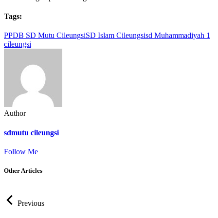
Tags:
PPDB SD Mutu Cileungsi
SD Islam Cileungsi
sd Muhammadiyah 1
cileungsi
Author
sdmutu cileungsi
Follow Me
Other Articles
Previous