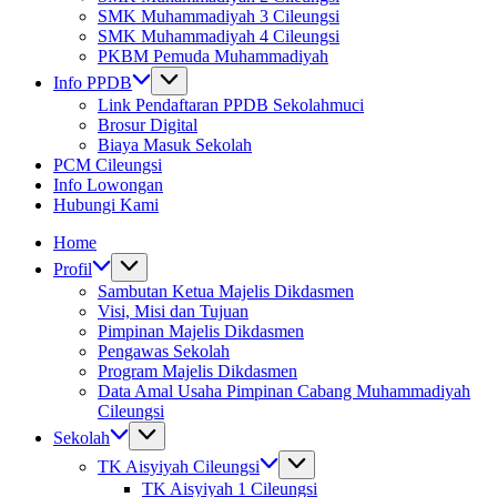
SMK Muhammadiyah 3 Cileungsi
SMK Muhammadiyah 4 Cileungsi
PKBM Pemuda Muhammadiyah
Info PPDB
Link Pendaftaran PPDB Sekolahmuci
Brosur Digital
Biaya Masuk Sekolah
PCM Cileungsi
Info Lowongan
Hubungi Kami
Home
Profil
Sambutan Ketua Majelis Dikdasmen
Visi, Misi dan Tujuan
Pimpinan Majelis Dikdasmen
Pengawas Sekolah
Program Majelis Dikdasmen
Data Amal Usaha Pimpinan Cabang Muhammadiyah
Cileungsi
Sekolah
TK Aisyiyah Cileungsi
TK Aisyiyah 1 Cileungsi