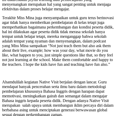
menyenangkan merupakan hal yang sangat penting untuk menjaga
efektivitas dalam proses belajar mengajar.
Terakhir Miss Mina juga menyampaikan untuk guru terus berinovasi
agar tidak hanya memberikan pembelajaran di kelas tetapi juga
memperhatikan bagaimana perkembangan dan kondisi peserta didik,
hal ini dilakukan agar peserta didik tidak merasa sekolah hanya
tempat untuk belajar tetapi, mereka menganggap bahwa sekolah
adalah tempat yang nyaman dan menyenangkan, dalam podcast
yang Miss Mina sampaikan “Not just teach them but also ask them
about their live, example; how was your day, what movie do you
like, what happen to you, just simple questions like that, so they feel
not just learning at the school. Make them comfortable and happy to
the teachers. I hope the kids have fun and teaching have fun also.”
Ahamdulilah kegiatan Native Visit berjalan dengan lancar. Guru
mendapat banyak pencerahan serta ilmu baru dalam metodologi
pembelajaran khususnya Bahasa Inggris dengan harapan dapat
memotivasi, meningkatkan gairah dan semangat dalam mengajar
Bahasa inggris kepada peserta didik. Dengan adanya Native Visit
merupakan salah upaya untuk membangun iklim percaya diri dalam
berbahasa asing untuk menciptakan generasi berwawasan global
sesuai dengan perkembangan zaman.