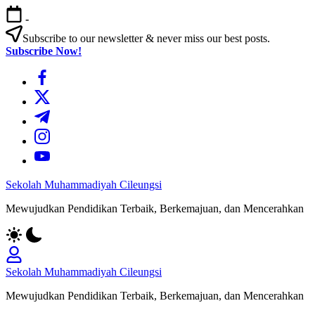
Skip
-
to
content
Subscribe to our newsletter & never miss our best posts.
Subscribe Now!
https://www.facebook.com/
https://twitter.com/
https://t.me/
https://www.instagram.com/
https://youtube.com/
Sekolah Muhammadiyah Cileungsi
Mewujudkan Pendidikan Terbaik, Berkemajuan, dan Mencerahkan
Sekolah Muhammadiyah Cileungsi
Mewujudkan Pendidikan Terbaik, Berkemajuan, dan Mencerahkan