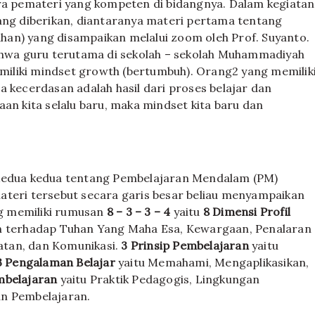
ara pemateri yang kompeten di bidangnya. Dalam kegiatan
yang diberikan, diantaranya materi pertama tentang
an) yang disampaikan melalui zoom oleh Prof. Suyanto.
wa guru terutama di sekolah – sekolah Muhammadiyah
iliki mindset growth (bertumbuh). Orang2 yang memilik
a kecerdasan adalah hasil dari proses belajar dan
an kita selalu baru, maka mindset kita baru dan
kedua kedua tentang Pembelajaran Mendalam (PM)
ateri tersebut secara garis besar beliau menyampaikan
g memiliki rumusan
8 – 3 – 3 – 4
yaitu
8 Dimensi Profil
an terhadap Tuhan Yang Maha Esa, Kewargaan, Penalaran
hatan, dan Komunikasi.
3 Prinsip Pembelajaran
yaitu
3 Pengalaman Belajar
yaitu Memahami, Mengaplikasikan,
mbelajaran
yaitu Praktik Pedagogis, Lingkungan
an Pembelajaran.