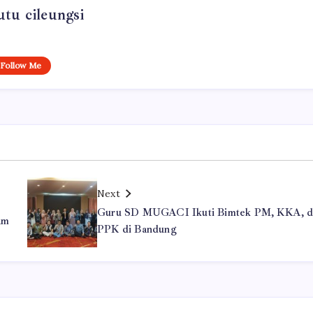
tu cileungsi
Follow Me
Next
Guru SD MUGACI Ikuti Bimtek PM, KKA, d
am
PPK di Bandung