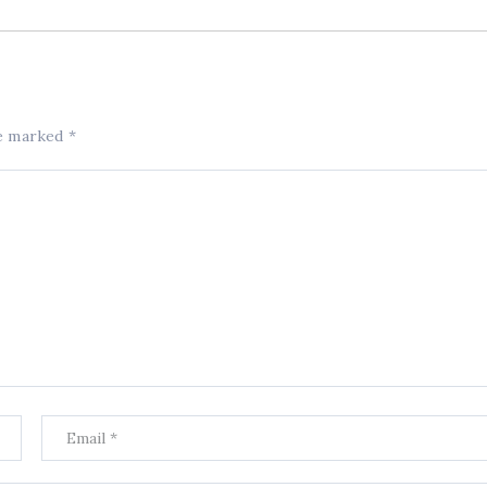
re marked
*