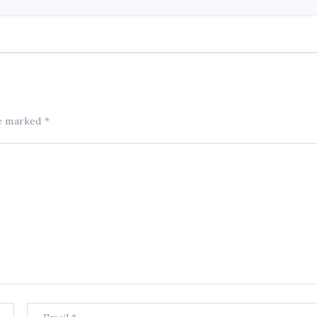
re marked
*