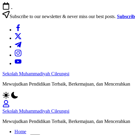
Skip
-
to
content
Subscribe to our newsletter & never miss our best posts.
Subscri
https://www.facebook.com/
https://twitter.com/
https://t.me/
https://www.instagram.com/
https://youtube.com/
Sekolah Muhammadiyah Cileungsi
Mewujudkan Pendidikan Terbaik, Berkemajuan, dan Mencerahkan
Sekolah Muhammadiyah Cileungsi
Mewujudkan Pendidikan Terbaik, Berkemajuan, dan Mencerahkan
Home