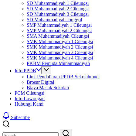
SD Muhammadiyah 1 Cileungsi
SD Muhammadiyah 2 Cileungsi
SD Muhammadiyah 3 Cileungsi
SD Muhammadiyah Jonggol
SMP Muhammadiyah 1 Cileungsi
SMP Muhammadiyah 2 Cileungsi
SMA Muhammadiyah Cileungsi
SMK Muhammadiyah 1 Cileungsi
SMK Muhammadiyah 2 Cileungsi
SMK Muhammadiyah 3 Cileungsi
SMK Muhammadiyah 4 Cileungsi
PKBM Pemuda Muhammadiyah
Info PPDB
Link Pendaftaran PPDB Sekolahmuci
Brosur Digital
Biaya Masuk Sekolah
PCM Cileungsi
Info Lowongan
Hubungi Kami
Subscribe
Close
Search