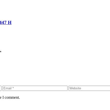
1447 H
*
me I comment.