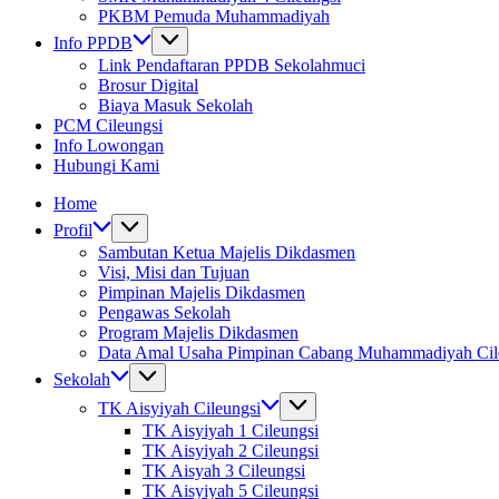
PKBM Pemuda Muhammadiyah
Info PPDB
Link Pendaftaran PPDB Sekolahmuci
Brosur Digital
Biaya Masuk Sekolah
PCM Cileungsi
Info Lowongan
Hubungi Kami
Home
Profil
Sambutan Ketua Majelis Dikdasmen
Visi, Misi dan Tujuan
Pimpinan Majelis Dikdasmen
Pengawas Sekolah
Program Majelis Dikdasmen
Data Amal Usaha Pimpinan Cabang Muhammadiyah Cil
Sekolah
TK Aisyiyah Cileungsi
TK Aisyiyah 1 Cileungsi
TK Aisyiyah 2 Cileungsi
TK Aisyah 3 Cileungsi
TK Aisyiyah 5 Cileungsi