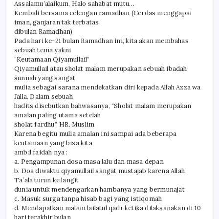
Assalamu’alaikum, Halo sahabat mutu…
Kembali bersama celengan ramadhan (Cerdas menggapai
iman, ganjaran tak terbatas
dibulan Ramadhan)
Pada hari ke-21 bulan Ramadhan ini, kita akan membahas
sebuah tema yakni
“Keutamaan Qiyamullail”
Qiyamullail atau sholat malam merupakan sebuah ibadah
sunnah yang sangat
mulia sebagai sarana mendekatkan diri kepada Allah Azza wa
Jalla. Dalam sebuah
hadits disebutkan bahwasanya, “Sholat malam merupakan
amalan paling utama setelah
sholat fardhu”. HR. Muslim
Karena begitu mulia amalan ini sampai ada beberapa
keutamaan yang bisa kita
ambil faidah nya :
a. Pengampunan dosa masa lalu dan masa depan
b. Doa diwaktu qiyamullail sangat mustajab karena Allah
Ta’ala turun ke langit
dunia untuk mendengarkan hambanya yang bermunajat
c. Masuk surga tanpa hisab bagi yang istiqomah
d. Mendapatkan malam lailatul qadr ketika dilaksanakan di 10
hari terakhir bulan