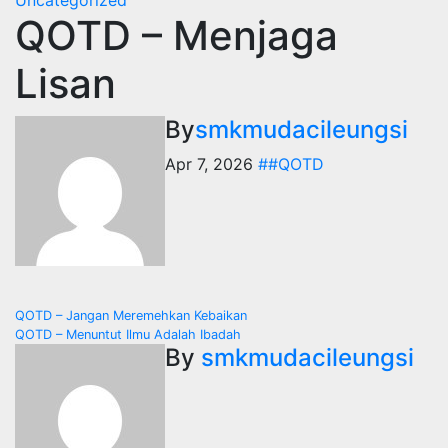
Uncategorized
QOTD – Menjaga
Lisan
By
smkmudacileungsi
Apr 7, 2026
##QOTD
Post
QOTD – Jangan Meremehkan Kebaikan
QOTD – Menuntut Ilmu Adalah Ibadah
navigation
By
smkmudacileungsi