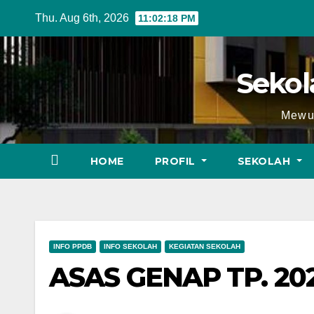
Skip
Thu. Aug 6th, 2026
11:02:19 PM
to
content
Seko
Mewuj
HOME
PROFIL
SEKOLAH
INFO PPDB
INFO SEKOLAH
KEGIATAN SEKOLAH
ASAS GENAP TP. 20