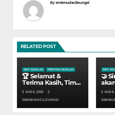
By
smkmudacileungsi
RELATED POST
INFO SEKOLAH
PRESTASI SEKOLAH
INFO SE
🏆 Selamat &
🤝 S
Terima Kasih, Tim
akan
Futsal SMK Muda! ⚽
gene
AUG 6, 2026
AUG 6,
💚
heba
SMKMUDACILEUNGSI
SMKMUD