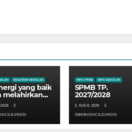
KOLAH
KEGIATAN SEKOLAH
INFO PPDB
INFO SEKOLAH
inergi yang baik
SPMB TP.
 melahirkan
2027/2028
rasi yang
 2026
AUG 6, 2026
t.
ACILEUNGSI
SMKMUDACILEUNGSI