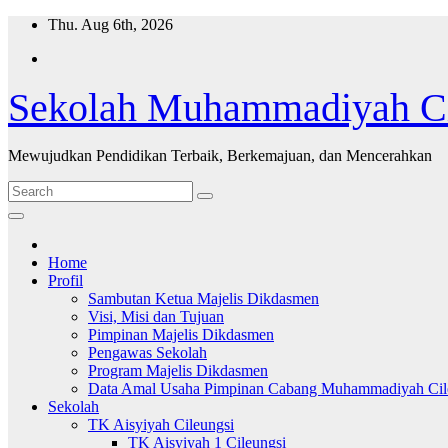
Skip
Thu. Aug 6th, 2026
to
content
Sekolah Muhammadiyah Ci
Mewujudkan Pendidikan Terbaik, Berkemajuan, dan Mencerahkan
Home
Profil
Sambutan Ketua Majelis Dikdasmen
Visi, Misi dan Tujuan
Pimpinan Majelis Dikdasmen
Pengawas Sekolah
Program Majelis Dikdasmen
Data Amal Usaha Pimpinan Cabang Muhammadiyah Cil
Sekolah
TK Aisyiyah Cileungsi
TK Aisyiyah 1 Cileungsi