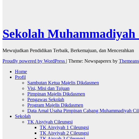
Sekolah Muhammadiyah C
Mewujudkan Pendidikan Terbaik, Berkemajuan, dan Mencerahkan
Proudly powered by WordPress
|
Theme: Newspaperex by
Themeans
Home
Profil
Sambutan Ketua Majelis Dikdasmen
Visi, Misi dan Tujuan
Pimpinan Majelis Dikdasmen
Pengawas Sekolah
Program Majelis Dikdasmen
Data Amal Usaha Pimpinan Cabang Muhammadiyah Cil
Sekolah
TK Aisyiyah Cileungsi
TK Aisyiyah 1 Cileungsi
TK Aisyiyah 2 Cileungsi
TK Aisyah 3 Cileungsi