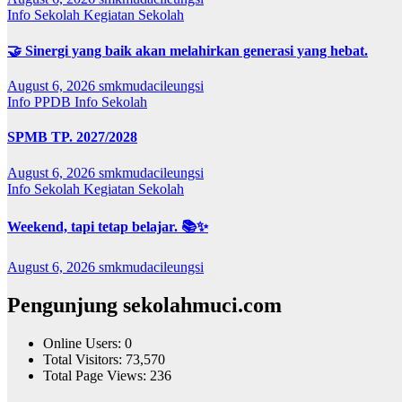
Info Sekolah
Kegiatan Sekolah
🤝 Sinergi yang baik akan melahirkan generasi yang hebat.
August 6, 2026
smkmudacileungsi
Info PPDB
Info Sekolah
SPMB TP. 2027/2028
August 6, 2026
smkmudacileungsi
Info Sekolah
Kegiatan Sekolah
Weekend, tapi tetap belajar. 📚✨
August 6, 2026
smkmudacileungsi
Pengunjung sekolahmuci.com
Online Users:
0
Total Visitors:
73,570
Total Page Views:
236