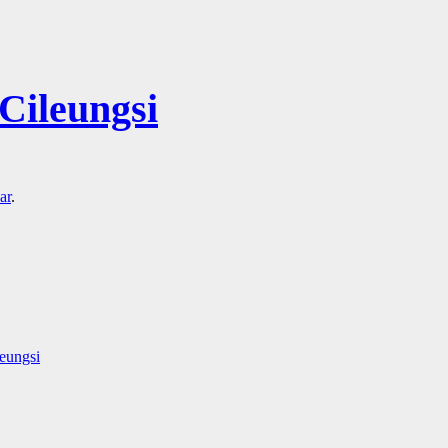
ileungsi
ar
.
eungsi