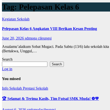
Tag:
Pelepasan Kelas 6
Kegiatan Sekolah
Pelepasan Kelas 6 Angkatan VIII Berikan Kesan Penting
June 20, 2026
sdmuga cileungsi
Assalamu’alaikum Sobat Mugaci. Pada Sabtu (13/6) lalu sekolah kita
(Bertakwa, Unggul,…
Search
Search
Log in
You missed
Info Sekolah
Prestasi Sekolah
🏆 Selamat & Terima Kasih, Tim Futsal SMK Muda! ⚽💚
August 6, 2026
smkmudacileungsi