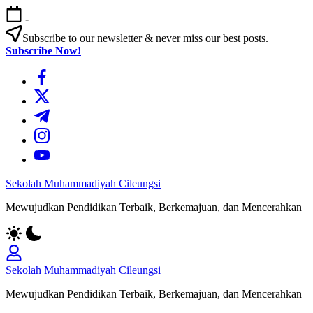
Skip
-
to
content
Subscribe to our newsletter & never miss our best posts.
Subscribe Now!
https://www.facebook.com/
https://twitter.com/
https://t.me/
https://www.instagram.com/
https://youtube.com/
Sekolah Muhammadiyah Cileungsi
Mewujudkan Pendidikan Terbaik, Berkemajuan, dan Mencerahkan
Sekolah Muhammadiyah Cileungsi
Mewujudkan Pendidikan Terbaik, Berkemajuan, dan Mencerahkan