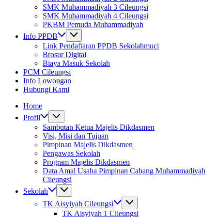
SMK Muhammadiyah 3 Cileungsi
SMK Muhammadiyah 4 Cileungsi
PKBM Pemuda Muhammadiyah
Info PPDB
Link Pendaftaran PPDB Sekolahmuci
Brosur Digital
Biaya Masuk Sekolah
PCM Cileungsi
Info Lowongan
Hubungi Kami
Home
Profil
Sambutan Ketua Majelis Dikdasmen
Visi, Misi dan Tujuan
Pimpinan Majelis Dikdasmen
Pengawas Sekolah
Program Majelis Dikdasmen
Data Amal Usaha Pimpinan Cabang Muhammadiyah
Cileungsi
Sekolah
TK Aisyiyah Cileungsi
TK Aisyiyah 1 Cileungsi