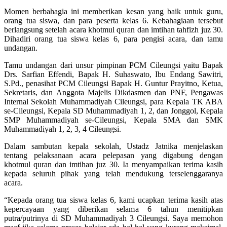
Momen berbahagia ini memberikan kesan yang baik untuk guru,
orang tua siswa, dan para peserta kelas 6. Kebahagiaan tersebut
berlangsung setelah acara khotmul quran dan imtihan tahfizh juz 30.
Dihadiri orang tua siswa kelas 6, para pengisi acara, dan tamu
undangan.
Tamu undangan dari unsur pimpinan PCM Cileungsi yaitu Bapak
Drs. Sarfian Effendi, Bapak H. Suhaswato, Ibu Endang Sawitri,
S.Pd., penasihat PCM Cileungsi Bapak H. Guntur Prayitno, Ketua,
Sekretaris, dan Anggota Majelis Dikdasmen dan PNF, Pengawas
Internal Sekolah Muhammadiyah Cileungsi, para Kepala TK ABA
se-Cileungsi, Kepala SD Muhammadiyah 1, 2, dan Jonggol, Kepala
SMP Muhammadiyah se-Cileungsi, Kepala SMA dan SMK
Muhammadiyah 1, 2, 3, 4 Cileungsi.
Dalam sambutan kepala sekolah, Ustadz Jatnika menjelaskan
tentang pelaksanaan acara pelepasan yang digabung dengan
khotmul quran dan imtihan juz 30. Ia menyampaikan terima kasih
kepada seluruh pihak yang telah mendukung terselenggaranya
acara.
“Kepada orang tua siswa kelas 6, kami ucapkan terima kasih atas
kepercayaan yang diberikan selama 6 tahun menitipkan
putra/putrinya di SD Muhammadiyah 3 Cileungsi. Saya memohon