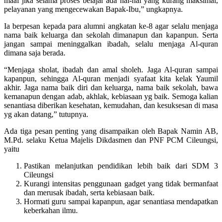
maaf jika selama proses belajar ada hal-hal yang kurang maksimal,
pelayanan yang mengecewakan Bapak-Ibu,” ungkapnya.
Ia berpesan kepada para alumni angkatan ke-8 agar selalu menjaga
nama baik keluarga dan sekolah dimanapun dan kapanpun. Serta
jangan sampai meninggalkan ibadah, selalu menjaga Al-quran
dimana saja berada.
“Menjaga sholat, ibadah dan amal sholeh. Jaga Al-quran sampai
kapanpun, sehingga Al-quran menjadi syafaat kita kelak Yaumil
akhir. Jaga nama baik diri dan keluarga, nama baik sekolah, bawa
kemanapun dengan adab, akhlak, kebiasaan yg baik. Semoga kalian
senantiasa diberikan kesehatan, kemudahan, dan kesuksesan di masa
yg akan datang,” tutupnya.
Ada tiga pesan penting yang disampaikan oleh Bapak Namin AB,
M.Pd. selaku Ketua Majelis Dikdasmen dan PNF PCM Cileungsi,
yaitu
Pastikan melanjutkan pendidikan lebih baik dari SDM 3
Cileungsi
Kurangi intensitas penggunaan gadget yang tidak bermanfaat
dan merusak ibadah, serta kebiasaan baik.
Hormati guru sampai kapanpun, agar senantiasa mendapatkan
keberkahan ilmu.