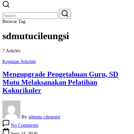
Close
Search
Search
Browse Tag
sdmutucileungsi
7 Articles
Kegiatan Sekolah
Mengupgrade Pengetahuan Guru, SD
Mutu Melaksanakan Pelatihan
Kokurikuler
By
sdmutu cileungsi
on
No Comments
Mengupgrade
Pengetahuan
June 24, 2026