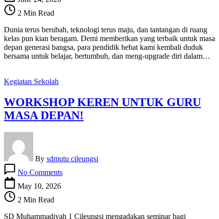
Guru,
2 Min Read
SD
Mutu
Dunia terus berubah, teknologi terus maju, dan tantangan di ruang
Melaksanakan
kelas pun kian beragam. Demi memberikan yang terbaik untuk masa
Pelatihan
depan generasi bangsa, para pendidik hebat kami kembali duduk
Kokurikuler
bersama untuk belajar, bertumbuh, dan meng-upgrade diri dalam…
Kegiatan Sekolah
WORKSHOP KEREN UNTUK GURU
MASA DEPAN!
By
sdmutu cileungsi
on
No Comments
WORKSHOP
KEREN
May 10, 2026
UNTUK
2 Min Read
GURU
MASA
SD Muhammadiyah 1 Cileungsi mengadakan seminar bagi