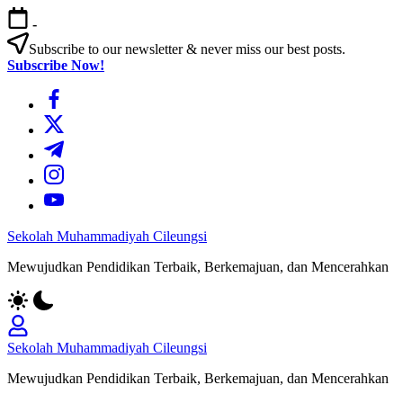
Skip
-
to
content
Subscribe to our newsletter & never miss our best posts.
Subscribe Now!
https://www.facebook.com/
https://twitter.com/
https://t.me/
https://www.instagram.com/
https://youtube.com/
Sekolah Muhammadiyah Cileungsi
Mewujudkan Pendidikan Terbaik, Berkemajuan, dan Mencerahkan
Sekolah Muhammadiyah Cileungsi
Mewujudkan Pendidikan Terbaik, Berkemajuan, dan Mencerahkan