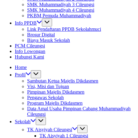
SMK Muhammadiyah 3 Cileungsi
SMK Muhammadiyah 4 Cileungsi
PKBM Pemuda Muhammadiyah
Info PPDB
Link Pendaftaran PPDB Sekolahmuci
Brosur Digital
Biaya Masuk Sekolah
PCM Cileungsi
Info Lowongan
Hubungi Kami
Home
Profil
Sambutan Ketua Majelis Dikdasmen
Visi, Misi dan Tujuan
Pimpinan Majelis Dikdasmen
Pengawas Sekolah
Program Majelis Dikdasmen
Data Amal Usaha Pimpinan Cabang Muhammadiyah
Cileungsi
Sekolah
TK Aisyiyah Cileungsi
TK Aisyiyah 1 Cileungsi