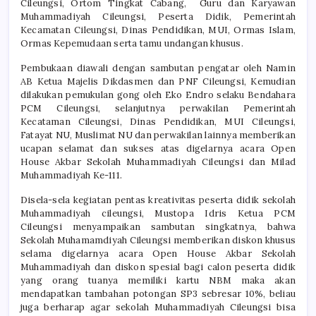
Cileungsi, Ortom Tingkat Cabang, Guru dan Karyawan
Muhammadiyah Cileungsi, Peserta Didik, Pemerintah
Kecamatan Cileungsi, Dinas Pendidikan, MUI, Ormas Islam,
Ormas Kepemudaan serta tamu undangan khusus.
Pembukaan diawali dengan sambutan pengatar oleh Namin
AB Ketua Majelis Dikdasmen dan PNF Cileungsi, Kemudian
dilakukan pemukulan gong oleh Eko Endro selaku Bendahara
PCM Cileungsi, selanjutnya perwakilan Pemerintah
Kecataman Cileungsi, Dinas Pendidikan, MUI Cileungsi,
Fatayat NU, Muslimat NU dan perwakilan lainnya memberikan
ucapan selamat dan sukses atas digelarnya acara Open
House Akbar Sekolah Muhammadiyah Cileungsi dan Milad
Muhammadiyah Ke-111.
Disela-sela kegiatan pentas kreativitas peserta didik sekolah
Muhammadiyah cileungsi, Mustopa Idris Ketua PCM
Cileungsi menyampaikan sambutan singkatnya, bahwa
Sekolah Muhamamdiyah Cileungsi memberikan diskon khusus
selama digelarnya acara Open House Akbar Sekolah
Muhammadiyah dan diskon spesial bagi calon peserta didik
yang orang tuanya memiliki kartu NBM maka akan
mendapatkan tambahan potongan SP3 sebresar 10%, beliau
juga berharap agar sekolah Muhammadiyah Cileungsi bisa