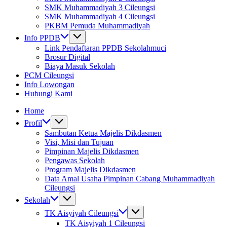
SMK Muhammadiyah 3 Cileungsi
SMK Muhammadiyah 4 Cileungsi
PKBM Pemuda Muhammadiyah
Info PPDB
Link Pendaftaran PPDB Sekolahmuci
Brosur Digital
Biaya Masuk Sekolah
PCM Cileungsi
Info Lowongan
Hubungi Kami
Home
Profil
Sambutan Ketua Majelis Dikdasmen
Visi, Misi dan Tujuan
Pimpinan Majelis Dikdasmen
Pengawas Sekolah
Program Majelis Dikdasmen
Data Amal Usaha Pimpinan Cabang Muhammadiyah
Cileungsi
Sekolah
TK Aisyiyah Cileungsi
TK Aisyiyah 1 Cileungsi