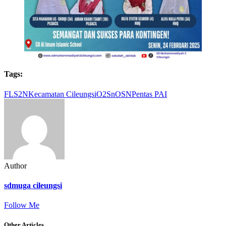
Tags:
FLS2N
Kecamatan Cileungsi
O2Sn
OSN
Pentas PAI
Author
sdmuga cileungsi
Follow Me
Other Articles