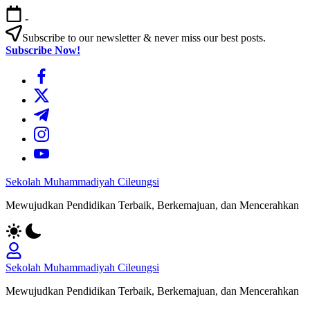
Skip
-
to
content
Subscribe to our newsletter & never miss our best posts.
Subscribe Now!
https://www.facebook.com/
https://twitter.com/
https://t.me/
https://www.instagram.com/
https://youtube.com/
Sekolah Muhammadiyah Cileungsi
Mewujudkan Pendidikan Terbaik, Berkemajuan, dan Mencerahkan
Sekolah Muhammadiyah Cileungsi
Mewujudkan Pendidikan Terbaik, Berkemajuan, dan Mencerahkan