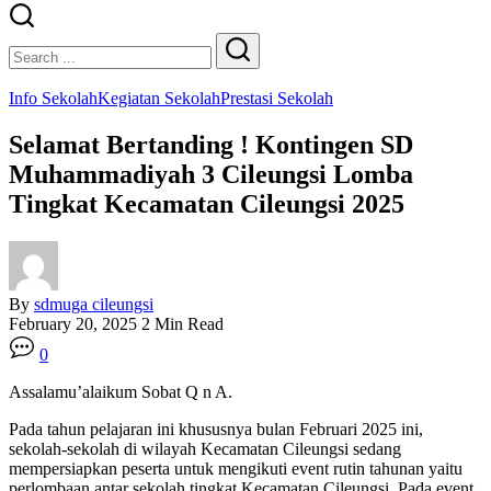
Close
Search
Search
Info Sekolah
Kegiatan Sekolah
Prestasi Sekolah
Selamat Bertanding ! Kontingen SD
Muhammadiyah 3 Cileungsi Lomba
Tingkat Kecamatan Cileungsi 2025
By
sdmuga cileungsi
February 20, 2025
2 Min Read
0
Assalamu’alaikum Sobat Q n A.
Pada tahun pelajaran ini khususnya bulan Februari 2025 ini,
sekolah-sekolah di wilayah Kecamatan Cileungsi sedang
mempersiapkan peserta untuk mengikuti event rutin tahunan yaitu
perlombaan antar sekolah tingkat Kecamatan Cileungsi. Pada event