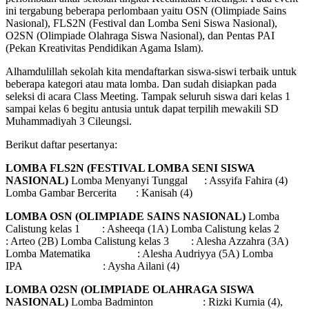
ini tergabung beberapa perlombaan yaitu OSN (Olimpiade Sains
Nasional), FLS2N (Festival dan Lomba Seni Siswa Nasional),
O2SN (Olimpiade Olahraga Siswa Nasional), dan Pentas PAI
(Pekan Kreativitas Pendidikan Agama Islam).
Alhamdulillah sekolah kita mendaftarkan siswa-siswi terbaik untuk
beberapa kategori atau mata lomba. Dan sudah disiapkan pada
seleksi di acara Class Meeting. Tampak seluruh siswa dari kelas 1
sampai kelas 6 begitu antusia untuk dapat terpilih mewakili SD
Muhammadiyah 3 Cileungsi.
Berikut daftar pesertanya:
LOMBA FLS2N (FESTIVAL LOMBA SENI SISWA
NASIONAL)
Lomba Menyanyi Tunggal : Assyifa Fahira (4)
Lomba Gambar Bercerita : Kanisah (4)
LOMBA OSN (OLIMPIADE SAINS NASIONAL)
Lomba
Calistung kelas 1 : Asheeqa (1A) Lomba Calistung kelas 2
: Arteo (2B) Lomba Calistung kelas 3 : Alesha Azzahra (3A)
Lomba Matematika : Alesha Audriyya (5A) Lomba
IPA : Aysha Ailani (4)
LOMBA O2SN (OLIMPIADE OLAHRAGA SISWA
NASIONAL)
Lomba Badminton : Rizki Kurnia (4),