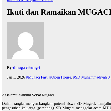
Ikuti dan Ramaikan MUGACI
By
sdmuga cileungsi
Jan 1, 2026
#Mugaci Fast
,
#Open House
,
#SD Muhammadiyah 3 C
Assalamu’alaikum Sobat Mugaci.
Dalam rangka mengembangkan potensi siswa SD Mugaci, menjalin 
pengasuhan keluarga (parenting). SD Mugaci menggelar acara
MUG