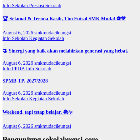
Info Sekolah
Prestasi Sekolah
🏆 Selamat & Terima Kasih, Tim Futsal SMK Muda! ⚽💚
August 6, 2026
smkmudacileungsi
Info Sekolah
Kegiatan Sekolah
🤝 Sinergi yang baik akan melahirkan generasi yang hebat.
August 6, 2026
smkmudacileungsi
Info PPDB
Info Sekolah
SPMB TP. 2027/2028
August 6, 2026
smkmudacileungsi
Info Sekolah
Kegiatan Sekolah
Weekend, tapi tetap belajar. 📚✨
August 6, 2026
smkmudacileungsi
Pengunjung sekolahmuci.com