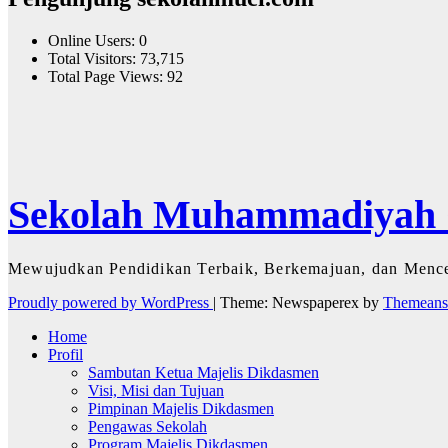
Online Users:
0
Total Visitors:
73,715
Total Page Views:
92
Sekolah Muhammadiyah C
Mewujudkan Pendidikan Terbaik, Berkemajuan, dan Menc
Proudly powered by WordPress
|
Theme: Newspaperex by
Themeans
Home
Profil
Sambutan Ketua Majelis Dikdasmen
Visi, Misi dan Tujuan
Pimpinan Majelis Dikdasmen
Pengawas Sekolah
Program Majelis Dikdasmen