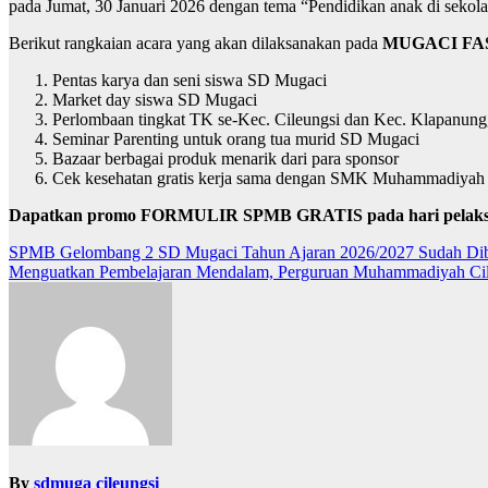
pada Jumat, 30 Januari 2026 dengan tema “Pendidikan anak di sekola
Berikut rangkaian acara yang akan dilaksanakan pada
MUGACI FAS
Pentas karya dan seni siswa SD Mugaci
Market day siswa SD Mugaci
Perlombaan tingkat TK se-Kec. Cileungsi dan Kec. Klapanung
Seminar Parenting untuk orang tua murid SD Mugaci
Bazaar berbagai produk menarik dari para sponsor
Cek kesehatan gratis kerja sama dengan SMK Muhammadiyah
Dapatkan promo FORMULIR SPMB GRATIS pada hari pelak
Post
SPMB Gelombang 2 SD Mugaci Tahun Ajaran 2026/2027 Sudah Di
Menguatkan Pembelajaran Mendalam, Perguruan Muhammadiyah Cile
navigation
By
sdmuga cileungsi