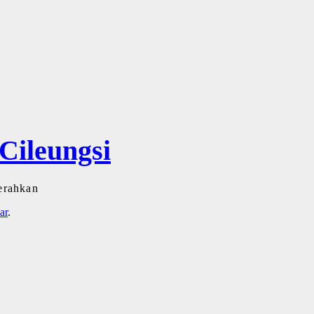
ileungsi
erahkan
ar
.