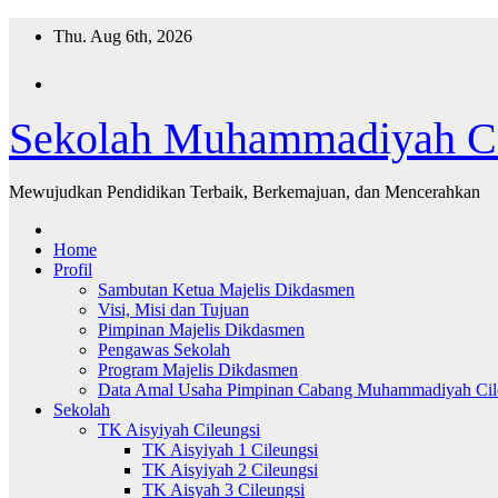
Skip
Thu. Aug 6th, 2026
to
content
Sekolah Muhammadiyah Ci
Mewujudkan Pendidikan Terbaik, Berkemajuan, dan Mencerahkan
Home
Profil
Sambutan Ketua Majelis Dikdasmen
Visi, Misi dan Tujuan
Pimpinan Majelis Dikdasmen
Pengawas Sekolah
Program Majelis Dikdasmen
Data Amal Usaha Pimpinan Cabang Muhammadiyah Cil
Sekolah
TK Aisyiyah Cileungsi
TK Aisyiyah 1 Cileungsi
TK Aisyiyah 2 Cileungsi
TK Aisyah 3 Cileungsi