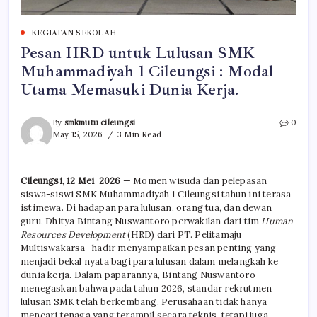
KEGIATAN SEKOLAH
Pesan HRD untuk Lulusan SMK
Muhammadiyah 1 Cileungsi : Modal
Utama Memasuki Dunia Kerja.
By
smkmutu cileungsi
0
May 15, 2026
3 Min Read
Cileungsi, 12 Mei 2026
— Momen wisuda dan pelepasan
siswa-siswi SMK Muhammadiyah 1 Cileungsi tahun ini terasa
istimewa. Di hadapan para lulusan, orang tua, dan dewan
guru, Dhitya Bintang Nuswantoro perwakilan dari tim
Human
Resources Development
(HRD) dari PT. Pelitamaju
Multiswakarsa hadir menyampaikan pesan penting yang
menjadi bekal nyata bagi para lulusan dalam melangkah ke
dunia kerja. Dalam paparannya, Bintang Nuswantoro
menegaskan bahwa pada tahun 2026, standar rekrutmen
lulusan SMK telah berkembang. Perusahaan tidak hanya
mencari tenaga yang terampil secara teknis, tetapi juga