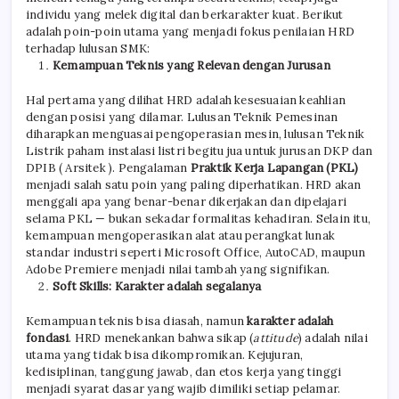
individu yang melek digital dan berkarakter kuat. Berikut
adalah poin-poin utama yang menjadi fokus penilaian HRD
terhadap lulusan SMK:
Kemampuan Teknis yang Relevan dengan Jurusan
Hal pertama yang dilihat HRD adalah kesesuaian keahlian
dengan posisi yang dilamar. Lulusan Teknik Pemesinan
diharapkan menguasai pengoperasian mesin, lulusan Teknik
Listrik paham instalasi listri begitu jua untuk jurusan DKP dan
DPIB ( Arsitek ). Pengalaman
Praktik Kerja Lapangan (PKL)
menjadi salah satu poin yang paling diperhatikan. HRD akan
menggali apa yang benar-benar dikerjakan dan dipelajari
selama PKL — bukan sekadar formalitas kehadiran. Selain itu,
kemampuan mengoperasikan alat atau perangkat lunak
standar industri seperti Microsoft Office, AutoCAD, maupun
Adobe Premiere menjadi nilai tambah yang signifikan.
Soft Skills: Karakter adalah segalanya
Kemampuan teknis bisa diasah, namun
karakter adalah
fondasi
. HRD menekankan bahwa sikap (
attitude
) adalah nilai
utama yang tidak bisa dikompromikan. Kejujuran,
kedisiplinan, tanggung jawab, dan etos kerja yang tinggi
menjadi syarat dasar yang wajib dimiliki setiap pelamar.