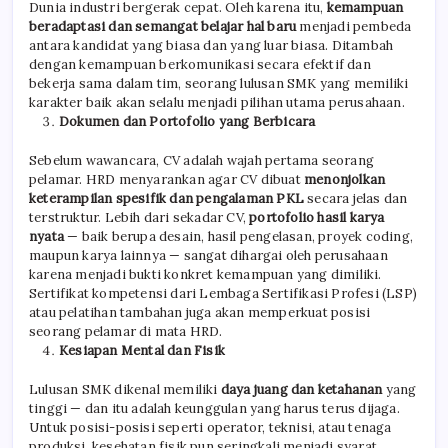
Dunia industri bergerak cepat. Oleh karena itu,
kemampuan
beradaptasi dan semangat belajar hal baru
menjadi pembeda
antara kandidat yang biasa dan yang luar biasa. Ditambah
dengan kemampuan berkomunikasi secara efektif dan
bekerja sama dalam tim, seorang lulusan SMK yang memiliki
karakter baik akan selalu menjadi pilihan utama perusahaan.
Dokumen dan Portofolio yang Berbicara
Sebelum wawancara, CV adalah wajah pertama seorang
pelamar. HRD menyarankan agar CV dibuat
menonjolkan
keterampilan spesifik dan pengalaman PKL
secara jelas dan
terstruktur. Lebih dari sekadar CV,
portofolio hasil karya
nyata
— baik berupa desain, hasil pengelasan, proyek coding,
maupun karya lainnya — sangat dihargai oleh perusahaan
karena menjadi bukti konkret kemampuan yang dimiliki.
Sertifikat kompetensi dari Lembaga Sertifikasi Profesi (LSP)
atau pelatihan tambahan juga akan memperkuat posisi
seorang pelamar di mata HRD.
Kesiapan Mental dan Fisik
Lulusan SMK dikenal memiliki
daya juang dan ketahanan
yang
tinggi — dan itu adalah keunggulan yang harus terus dijaga.
Untuk posisi-posisi seperti operator, teknisi, atau tenaga
produksi, kesehatan fisik pun seringkali menjadi syarat