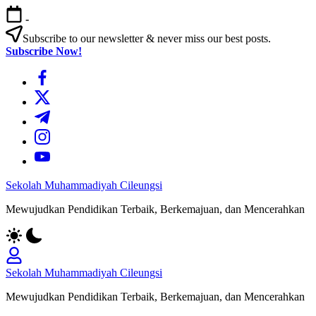
Skip
-
to
content
Subscribe to our newsletter & never miss our best posts.
Subscribe Now!
https://www.facebook.com/
https://twitter.com/
https://t.me/
https://www.instagram.com/
https://youtube.com/
Sekolah Muhammadiyah Cileungsi
Mewujudkan Pendidikan Terbaik, Berkemajuan, dan Mencerahkan
Sekolah Muhammadiyah Cileungsi
Mewujudkan Pendidikan Terbaik, Berkemajuan, dan Mencerahkan