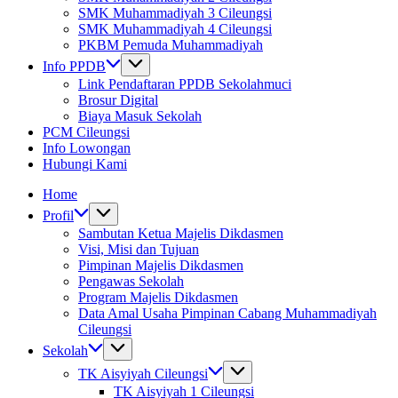
SMK Muhammadiyah 3 Cileungsi
SMK Muhammadiyah 4 Cileungsi
PKBM Pemuda Muhammadiyah
Info PPDB
Link Pendaftaran PPDB Sekolahmuci
Brosur Digital
Biaya Masuk Sekolah
PCM Cileungsi
Info Lowongan
Hubungi Kami
Home
Profil
Sambutan Ketua Majelis Dikdasmen
Visi, Misi dan Tujuan
Pimpinan Majelis Dikdasmen
Pengawas Sekolah
Program Majelis Dikdasmen
Data Amal Usaha Pimpinan Cabang Muhammadiyah
Cileungsi
Sekolah
TK Aisyiyah Cileungsi
TK Aisyiyah 1 Cileungsi