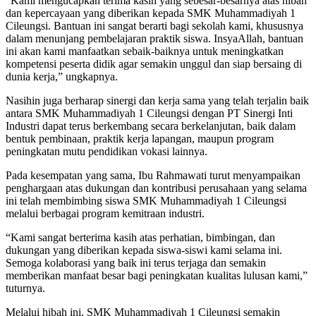
“Kami mengucapkan terima kasih yang sebesar-besarnya atas hibah
dan kepercayaan yang diberikan kepada SMK Muhammadiyah 1
Cileungsi. Bantuan ini sangat berarti bagi sekolah kami, khususnya
dalam menunjang pembelajaran praktik siswa. InsyaAllah, bantuan
ini akan kami manfaatkan sebaik-baiknya untuk meningkatkan
kompetensi peserta didik agar semakin unggul dan siap bersaing di
dunia kerja,” ungkapnya.
Nasihin juga berharap sinergi dan kerja sama yang telah terjalin baik
antara SMK Muhammadiyah 1 Cileungsi dengan PT Sinergi Inti
Industri dapat terus berkembang secara berkelanjutan, baik dalam
bentuk pembinaan, praktik kerja lapangan, maupun program
peningkatan mutu pendidikan vokasi lainnya.
Pada kesempatan yang sama, Ibu Rahmawati turut menyampaikan
penghargaan atas dukungan dan kontribusi perusahaan yang selama
ini telah membimbing siswa SMK Muhammadiyah 1 Cileungsi
melalui berbagai program kemitraan industri.
“Kami sangat berterima kasih atas perhatian, bimbingan, dan
dukungan yang diberikan kepada siswa-siswi kami selama ini.
Semoga kolaborasi yang baik ini terus terjaga dan semakin
memberikan manfaat besar bagi peningkatan kualitas lulusan kami,”
tuturnya.
Melalui hibah ini, SMK Muhammadiyah 1 Cileungsi semakin