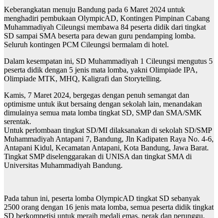
Keberangkatan menuju Bandung pada 6 Maret 2024 untuk
menghadiri pembukaan OlympicAD, Kontingen Pimpinan Cabang
Muhammadiyah Cileungsi membawa 84 peserta didik dari tingkat
SD sampai SMA beserta para dewan guru pendamping lomba.
Seluruh kontingen PCM Cileungsi bermalam di hotel.
Dalam kesempatan ini, SD Muhammadiyah 1 Cileungsi mengutus 5
peserta didik dengan 5 jenis mata lomba, yakni Olimpiade IPA,
Olimpiade MTK, MHQ, Kaligrafi dan Storytelling.
Kamis, 7 Maret 2024, bergegas dengan penuh semangat dan
optimisme untuk ikut bersaing dengan sekolah lain, menandakan
dimulainya semua mata lomba tingkat SD, SMP dan SMA/SMK
serentak.
Untuk perlombaan tingkat SD/MI dilaksanakan di sekolah SD/SMP
Muhammadiyah Antapani 7, Bandung, Jln Kadipaten Raya No. 4-6,
Antapani Kidul, Kecamatan Antapani, Kota Bandung, Jawa Barat.
Tingkat SMP diselenggarakan di UNISA dan tingkat SMA di
Universitas Muhammadiyah Bandung.
Pada tahun ini, peserta lomba OlympicAD tingkat SD sebanyak
2500 orang dengan 16 jenis mata lomba, semua peserta didik tingkat
SD berkompetisi untuk meraih medali emas, perak dan perunggu.