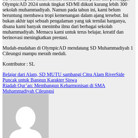
OlympicAD 2024 untuk tingkat SD/MI diikuti kurang lebih 300
sekolah muhammadiyah. Namun pada tahun ini, kami belum
beruntung membawa tropi kemenangan dalam ajang tersebut. Ini
bukan akhir tapi sebuah pengalaman yang tak ternilai harganya,
disana kami banyak menimba ilmu dari berbagai sekolah
muhammadiyah. Memacu kami untuk terus belajar, kreatif dan
berinovasi meningkatkan prestasi.
Mudah-mudahan di OlympicAD mendatang SD Muhammadiyah 1
Cileungsi mampu meraih medali.
Kontributor : SL
Post
Belajar dari Alam, SD MUTU sambangi Citra Alam RiverSide
Puncak untuk Bangun Karakter Siswa
navigation
Riadah Qur’an: Membangun Keharmonisan di SMA
Muhammadiyah Cileungsi