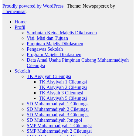
Proudly powered by WordPress
|
Theme: Newspaperex by
Themeansar
.
Home
Profil
Sambutan Ketua Majelis Dikdasmen
Visi, Misi dan Tujuan
Pimpinan Majelis Dikdasmen
Pengawas Sekolah
Program Majelis Dikdasmen
Data Amal Usaha Pimpinan Cabang Muhammadiyah
Cileungsi
Sekolah
TK Aisyiyah Cileungsi
TK Aisyiyah 1 Cileungsi
TK Aisyiyah 2 Cileungsi
TK Aisyah 3 Cileungsi
TK Aisyiyah 5 Cileungsi
SD Muhammadiyah 1 Cileungsi
SD Muhammadiyah 2 Cileungsi
SD Muhammadiyah 3 Cileungsi
SD Muhammadiyah Jonggol
SMP Muhammadiyah 1 Cileungsi
SMP Muhammadiyah 2 Cileungsi